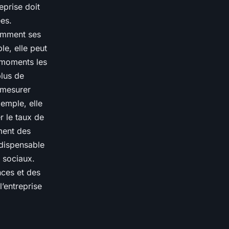
eprise doit
ées.
omment ses
le, elle peut
 moments les
plus de
 mesurer
emple, elle
r le taux de
ement des
ndispensable
x sociaux.
nces et des
’entreprise