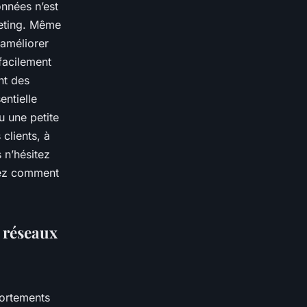
onnées n’est
keting. Même
 améliorer
facilement
nt des
entielle
 une petite
clients, à
 n’hésitez
rez comment
s réseaux
portements