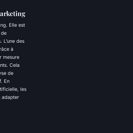
marketing
g. Elle est
 de
s. L’une des
râce à
ur mesure
nts. Cela
yse de
f. En
ficielle, les
t adapter