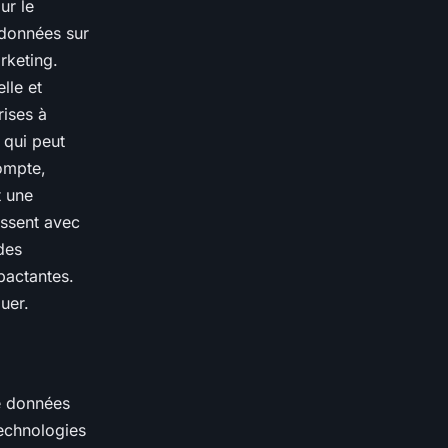
ur le
 données sur
rketing.
lle et
rises à
 qui peut
compte,
t une
issent avec
des
pactantes.
uer.
de données
technologies