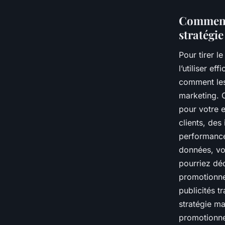
Comment 
stratégi
Pour tirer l
l’utiliser e
comment les 
marketing. C
pour votre 
clients, des
performance
données, vo
pourriez déc
promotionne
publicités t
stratégie ma
promotionnel