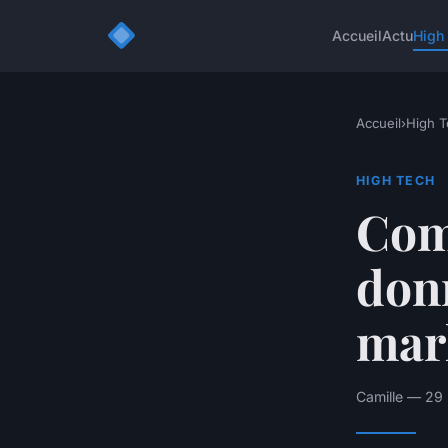
Accueil
Actu
High
Accueil
›
High T
HIGH TECH
Com
donn
mar
Camille — 29