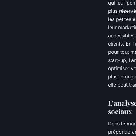
qui leur per
plus réserv
les petites 
leur market
accessibles
clients. En 
pour tout m
start-up, l’
optimiser v
plus, plong
elle peut tr
L’analys
sociaux
Dans le mond
prépondéran