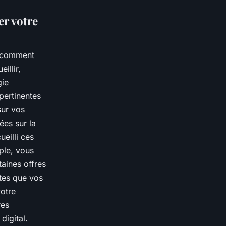
er votre
r comment
illir,
gie
pertinentes
sur vos
ées sur la
eilli ces
ple, vous
taines offres
ntes que vos
votre
res
digital.