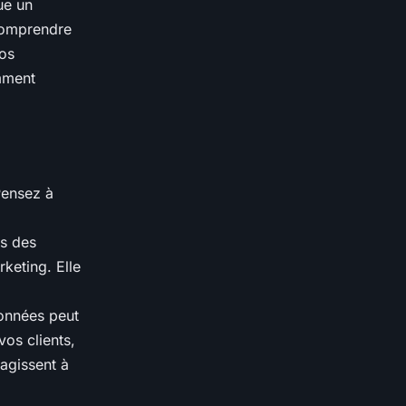
ue un
 comprendre
os
omment
Pensez à
es des
keting. Elle
données peut
vos clients,
éagissent à