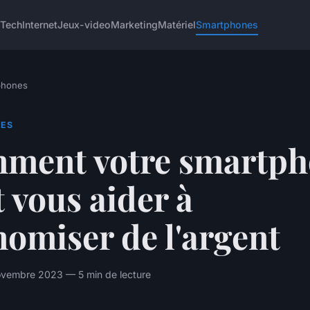
 Tech
Internet
Jeux-video
Marketing
Matériel
Smartphones
phones
ES
ment votre smartph
 vous aider à
omiser de l'argent
vembre 2023 — 5 min de lecture