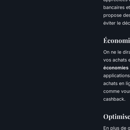
bancaires et
propose des
éviter le dé
Économis
On ne le dir
vos achats
économies
application
achats en li
comme vous 
cashback.
Optimise
En plus de g