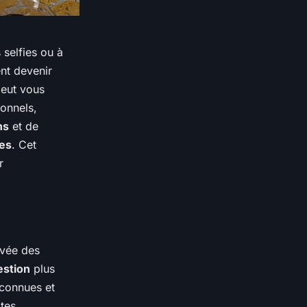
selfies ou à
ent devenir
eut vous
onnels,
ns
et de
es
. Cet
r
ivée des
estion
plus
 connues et
tes