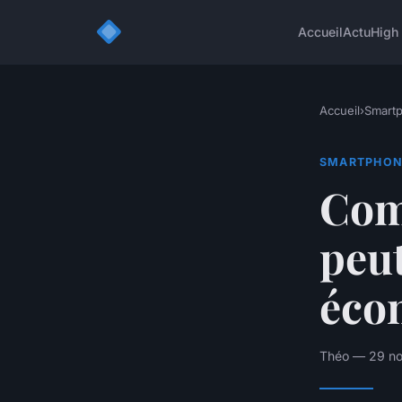
Accueil
Actu
High
Accueil
›
Smart
SMARTPHON
Com
peut
écon
Théo — 29 no