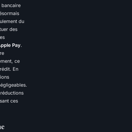
e bancaire
désormais
eulement du
tuer des
des
pple Pay
.
re
ement, ce
rédit. En
tions
égligeables.
 réductions
isant ces
ne