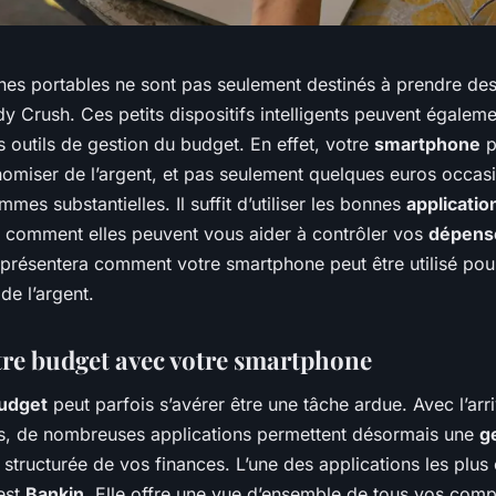
nes portables ne sont pas seulement destinés à prendre des 
y Crush. Ces petits dispositifs intelligents peuvent égalem
s outils de gestion du budget. En effet, votre
smartphone
p
nomiser de l’argent, et pas seulement quelques euros occasi
mes substantielles. Il suffit d’utiliser les bonnes
applicatio
comment elles peuvent vous aider à contrôler vos
dépens
s présentera comment votre smartphone peut être utilisé pou
de l’argent.
tre budget avec votre smartphone
udget
peut parfois s’avérer être une tâche ardue. Avec l’arr
, de nombreuses applications permettent désormais une
g
t structurée de vos finances. L’une des applications les plus
est
Bankin
. Elle offre une vue d’ensemble de tous vos comp