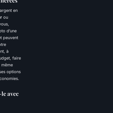
unérées
argent en
r
ou
vous,
oto d’une
et peuvent
otre
nt, à
udget, faire
ou même
ses options
’économies.
-le avec