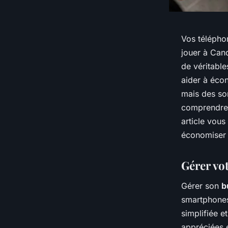
Vos télépho
jouer à Cand
de véritable
aider à éco
mais des som
comprendre 
article vou
économiser 
Gérer vo
Gérer son
b
smartphones
simplifiée e
appréciées 