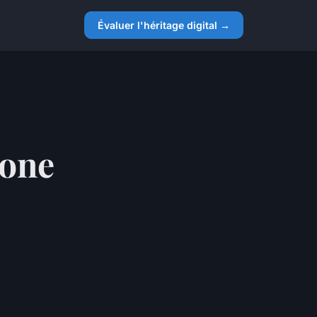
Évaluer l'héritage digital →
one