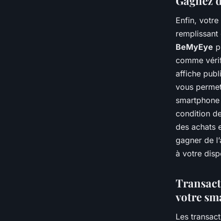
Gagnez d
Enfin, votr
remplissant
BeMyEye
pr
comme vérif
affiche publ
vous permet
smartphone p
condition de
des achats 
gagner de l
à votre disp
Transact
votre sm
Les transac