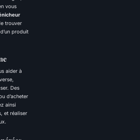
en vous
énicheur
de trouver
d’un produit
ne
s aider à
verse,
ser. Des
ou d’acheter
z ainsi
 et réaliser
ux.