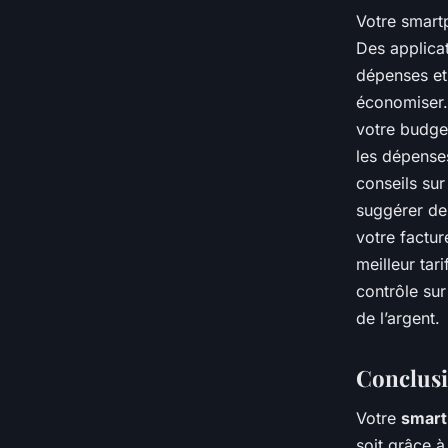
Votre smartp
Des applica
dépenses et 
économiser.
votre budget
les dépense
conseils su
suggérer de
votre factu
meilleur tar
contrôle su
de l’argent.
Conclus
Votre
smar
soit grâce à