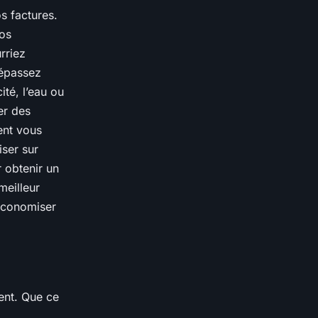
s factures.
os
rriez
dépassez
ité, l’eau ou
er des
ent vous
ser sur
 obtenir un
meilleur
 économiser
ent. Que ce