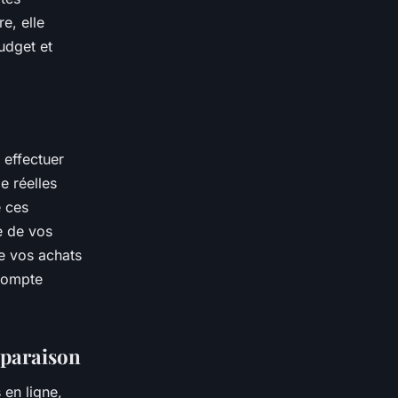
e, elle
udget et
 effectuer
e réelles
e ces
e de vos
re vos achats
 compte
mparaison
 en ligne,