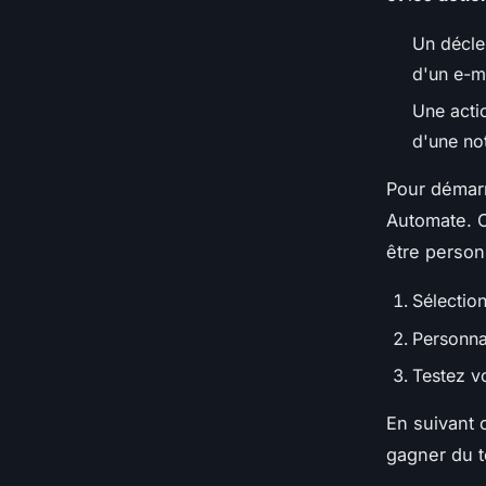
Un décle
d'un e-ma
Une acti
d'une not
Pour démar
Automate. C
être person
Sélectio
Personnal
Testez v
En suivant 
gagner du 