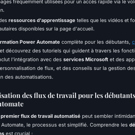
pages fréquemment utilisées pour un accès rapide via le vol
n.
 des
ressources d'apprentissage
telles que les vidéos et f
taires disponibles sur la page d'accueil.
ormation Power Automate
complète pour les débutants,
c
et découvrez des tutoriels qui guident à travers les fonct
nclut l'intégration avec des
services Microsoft
et des appl
personnalisation de flux, et des conseils sur la gestion de
ion des automatisations.
ation des flux de travail pour les débutant
utomate
e
premier flux de travail automatisé
peut sembler intimidan
Automate, le processus est simplifié. Comprendre les
dé
ns
est crucial :