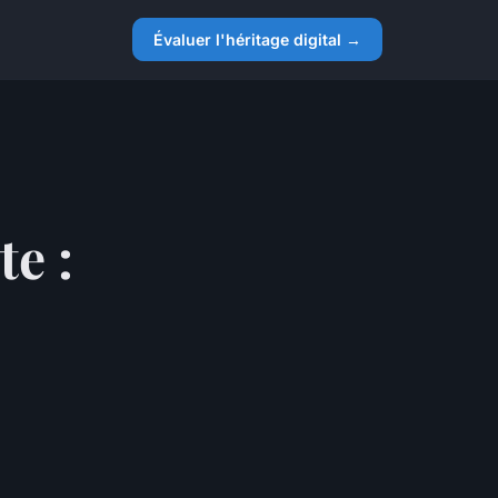
Évaluer l'héritage digital →
e :