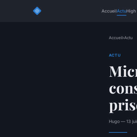
Accueil
Actu
High
Accueil
›
Actu
ACTU
Mic
cons
pris
Hugo — 13 jui