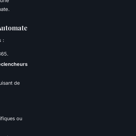
 une
ate.
 Automate
 :
365.
éclencheurs
uisant de
ifiques ou