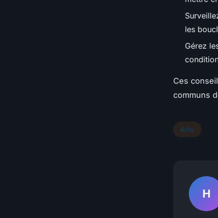
Surveille
les boucl
Gérez le
condition
Ces conseil
communs de
Actu
H