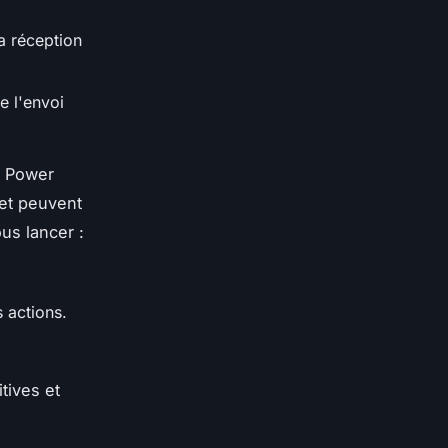
a réception
e l'envoi
r Power
et peuvent
us lancer :
s actions.
tives et