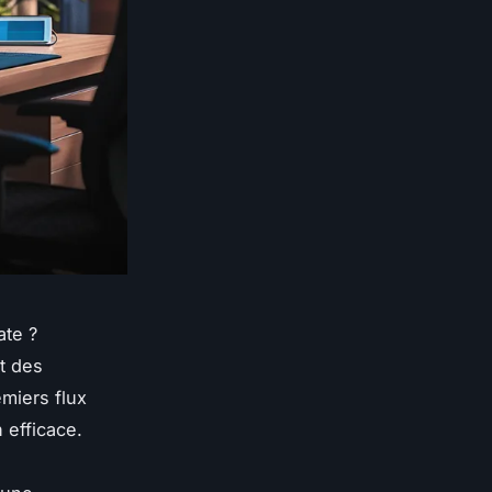
ate ?
et des
emiers flux
 efficace.