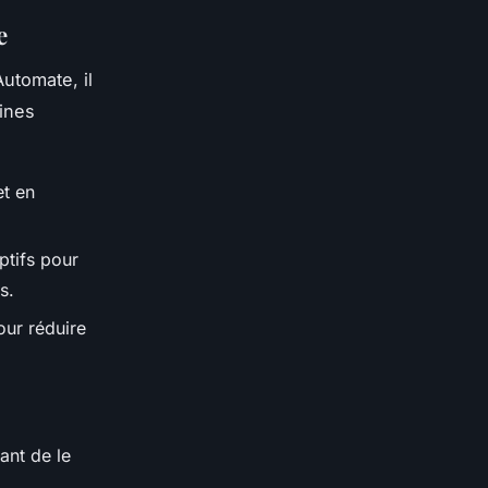
e
utomate, il
aines
et en
ptifs pour
s.
our réduire
ant de le