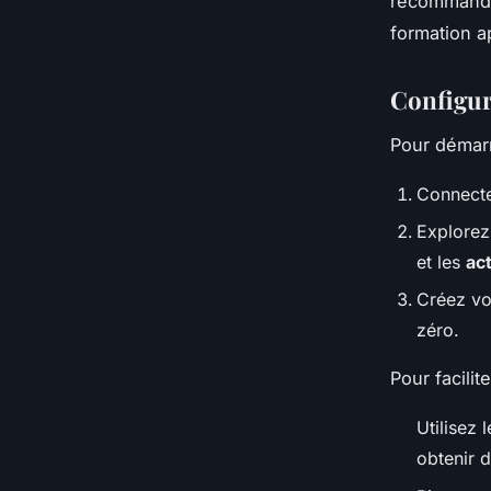
recommandat
formation a
Configur
Pour démar
Connecte
Explorez 
et les
ac
Créez vo
zéro.
Pour facilit
Utilisez 
obtenir d