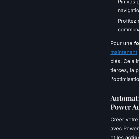
Pin vos 
navigatio
Profitez
communau
Pour une
f
maintenant
clés. Cela i
tierces, la 
l'optimisat
Automatis
Power A
Créer votr
avec Power 
et les
actio