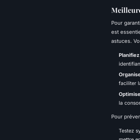
Meilleur
Pour garanti
est essenti
astuces. Vo
Planifie
identifia
Organise
faciliter
Optimise
la conso
Pour préven
Testez s
mettre e