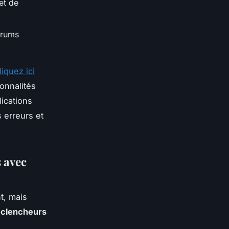
et de
orums
liquez ici
ionnalités
ications
s erreurs et
s avec
t, mais
clencheurs