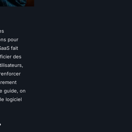
es
ons pour
aaS fait
ficier des
ilisateurs,
renforcer
ièrement
e guide, on
e logiciel
?