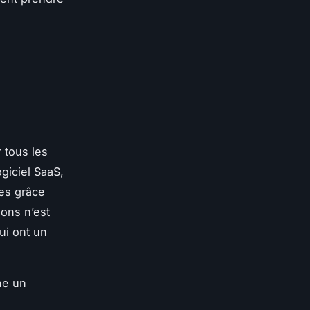
r tous les
ogiciel SaaS,
ues grâce
ions n’est
ui ont un
he un