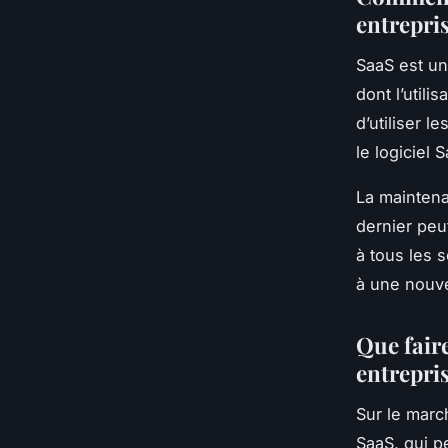
entrepris
SaaS est un
dont l’utili
d’utiliser 
le logiciel 
La maintena
dernier peu
à tous les 
à une nouve
Que fair
entrepris
Sur le marc
SaaS, qui p