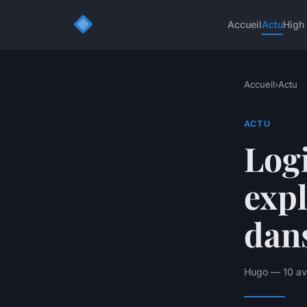
Accueil
Actu
High
Accueil
›
Actu
ACTU
Log
expl
dans
Hugo — 10 avr