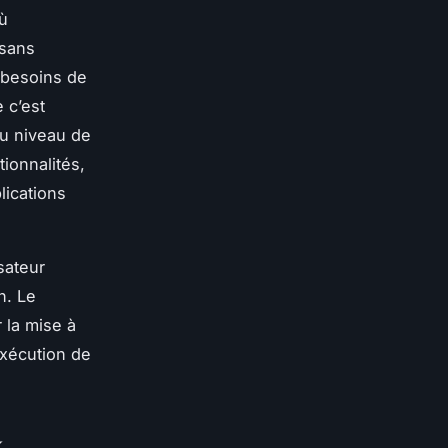
où
 sans
 besoins de
 c’est
au niveau de
tionnalités,
lications
sateur
n. Le
 la mise à
exécution de
x