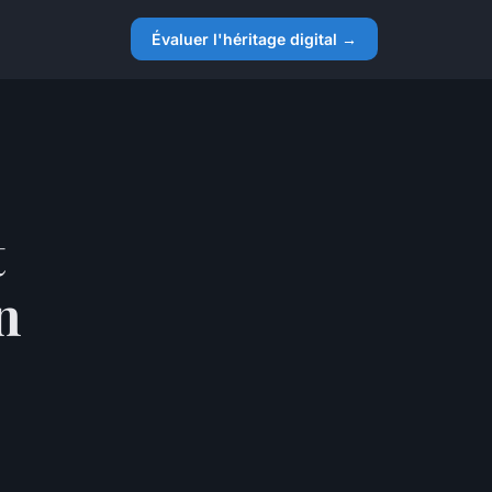
Évaluer l'héritage digital →
t
n