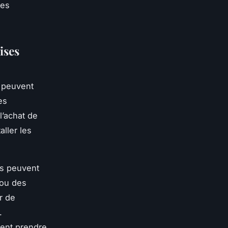
des
ises
i peuvent
es
 l’achat de
aller les
ons peuvent
 ou des
r de
.
vent prendre