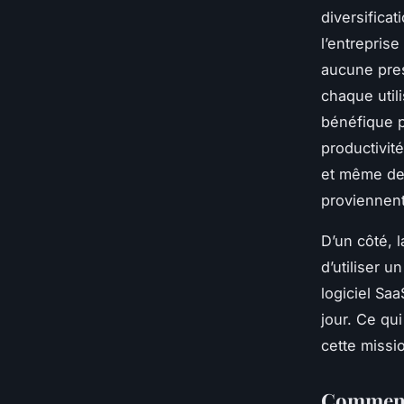
diversifica
l’entreprise
aucune pres
chaque utili
bénéfique p
productivité
et même de 
proviennent
D’un côté, l
d’utiliser u
logiciel Saa
jour. Ce qu
cette missio
Comment 