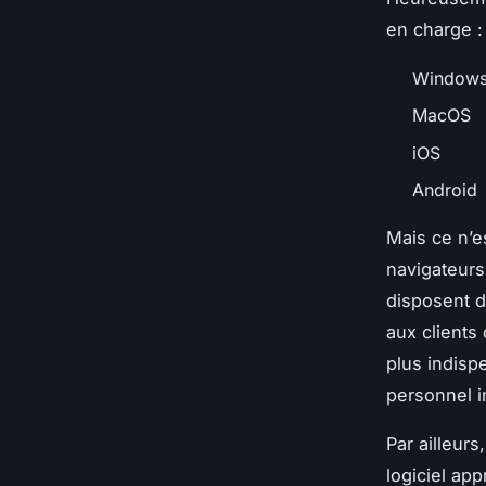
en charge :
Window
MacOS
iOS
Android
Mais ce n’es
navigateurs 
disposent d
aux clients 
plus indisp
personnel i
Par ailleur
logiciel ap