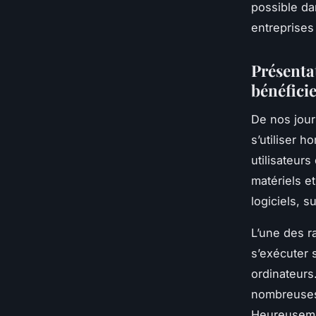
possible da
entreprises
Présentat
bénéfici
De nos jour
s’utiliser h
utilisateurs
matériels e
logiciels, 
L’une des ra
s’exécuter 
ordinateurs
nombreuses 
Heureusemen