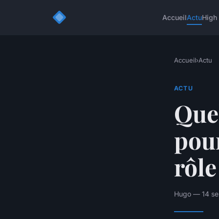
Accueil
Actu
High
Accueil
›
Actu
ACTU
Que
pour
rôle
Hugo — 14 se