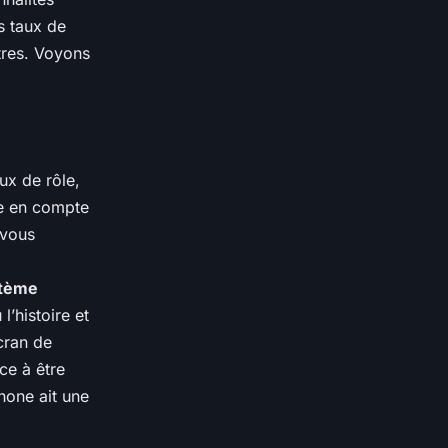
s taux de
tres. Voyons
ux de rôle,
re en compte
 vous
ystème
l’histoire et
cran de
ce à être
hone ait une