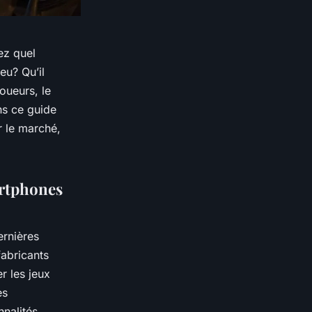
z quel
eu? Qu’il
oueurs, le
ns ce guide
r le marché,
artphones
ernières
abricants
r les jeux
es
nnalités