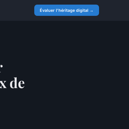
Évaluer l'héritage digital →
r
x de