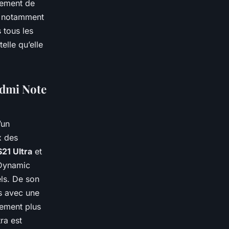
rgement de
st notamment
 tous les
elle qu’elle
edmi Note
’un
x des
21 Ultra
et
 Dynamic
ls. De son
s avec une
rement plus
ra est