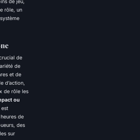
ns de jeu,
e rôle, un
 système
one
 crucial de
ariété de
res et de
le d’action,
x de rôle les
mpact ou
 est
 heures de
oueurs, des
les sur