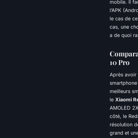
mobile. Il f
l’APK (Andro
le cas de ce
cas, une cho
a de quoi ra
Comparat
10 Pro
Après avoir 
smartphone p
meilleurs s
le
Xiaomi R
AMOLED 2X d
côté, le Re
résolution 
grand et une