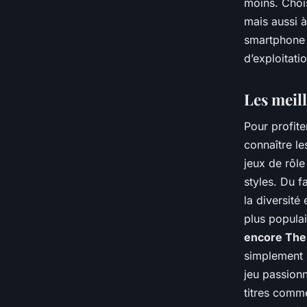
moins. Choi
mais aussi 
smartphone 
d’exploitati
Les meill
Pour profit
connaître le
jeux de rôl
styles. Du f
la diversité
plus popula
encore The 
simplement 
jeu passionn
titres comm