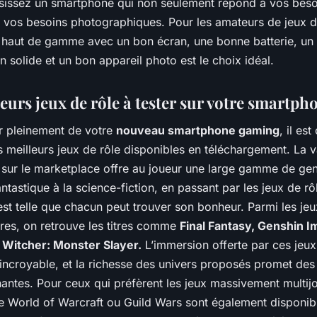
sissez un smartphone qui non seulement répond à vos besoi
à vos besoins photographiques. Pour les amateurs de jeux d
haut de gamme avec un bon écran, une bonne batterie, un
on solide et un bon appareil photo est le choix idéal.
eurs jeux de rôle à tester sur votre smartph
er pleinement de votre
nouveau smartphone gaming
, il est
s meilleurs jeux de rôle disponibles en téléchargement. La v
e sur le marketplace offre au joueur une large gamme de gen
antastique à la science-fiction, en passant par les jeux de rô
 est telle que chacun peut trouver son bonheur. Parmi les jeu
ires, on retrouve les titres comme
Final Fantasy, Genshin I
Witcher: Monster Slayer.
L’immersion offerte par ces jeux
incroyable, et la richesse des univers proposés promet des
antes. Pour ceux qui préfèrent les jeux massivement multij
e World of Warcraft ou Guild Wars sont également disponib