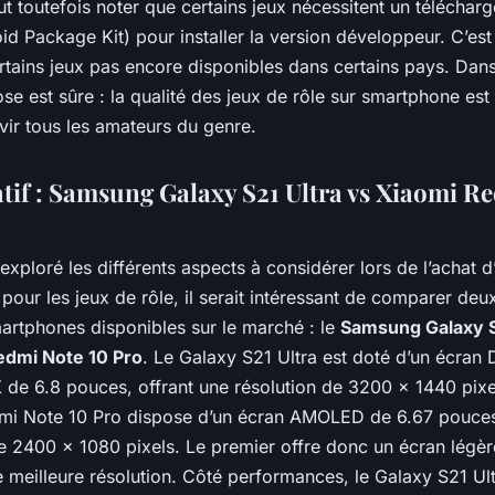
aut toutefois noter que certains jeux nécessitent un télécha
id Package Kit) pour installer la version développeur. C’e
rtains jeux pas encore disponibles dans certains pays. Dans
se est sûre : la qualité des jeux de rôle sur smartphone est t
vir tous les amateurs du genre.
if : Samsung Galaxy S21 Ultra vs Xiaomi R
exploré les différents aspects à considérer lors de l’achat d
our les jeux de rôle, il serait intéressant de comparer deu
martphones disponibles sur le marché : le
Samsung Galaxy S
edmi Note 10 Pro
. Le Galaxy S21 Ultra est doté d’un écran
e 6.8 pouces, offrant une résolution de 3200 x 1440 pixe
dmi Note 10 Pro dispose d’un écran AMOLED de 6.67 pouce
de 2400 x 1080 pixels. Le premier offre donc un écran légè
 meilleure résolution. Côté performances, le Galaxy S21 Ult