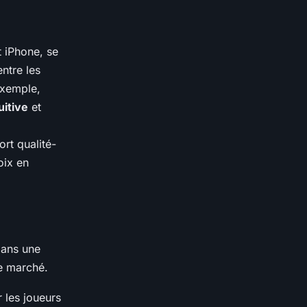
 iPhone, se
ntre les
exemple,
uitive
et
rt qualité-
oix en
dans une
le marché.
 les joueurs