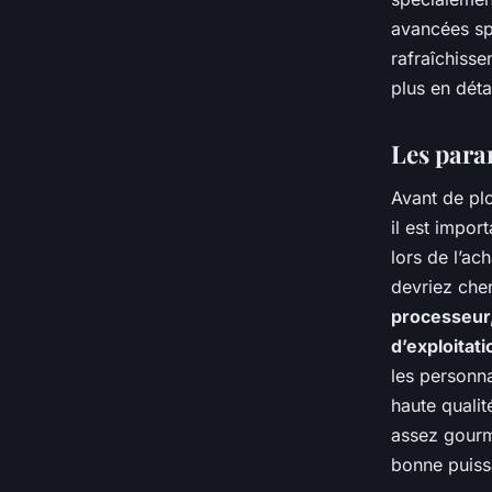
avancées sp
rafraîchisse
plus en déta
Les para
Avant de pl
il est impo
lors de l’ac
devriez che
processeur, 
d’exploitati
les personn
haute qualit
assez gourm
bonne puissa