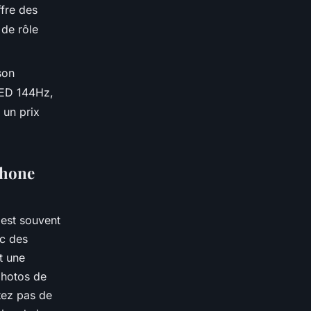
fre des
 de rôle
son
LED 144Hz,
 un prix
phone
 est souvent
ec des
t une
photos de
tez pas de