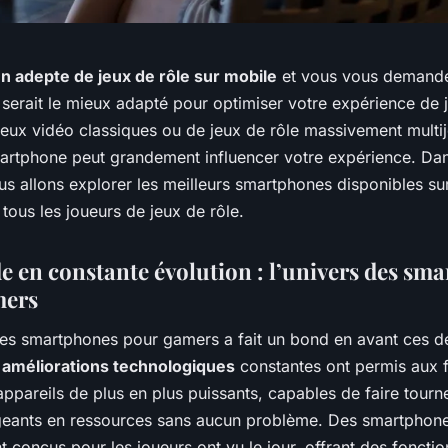
n adepte de jeux de rôle sur mobile
et vous vous demande
erait le mieux adapté pour optimiser votre expérience de j
jeux vidéo classiques ou de jeux de rôle massivement multij
artphone peut grandement influencer votre expérience. Da
s allons explorer les meilleurs smartphones disponibles su
tous les joueurs de jeux de rôle.
 en constante évolution : l’univers des sm
mers
 des smartphones pour gamers a fait un bond en avant ces d
s
améliorations technologiques
constantes ont permis aux f
 appareils de plus en plus puissants, capables de faire tourne
igeants en ressources sans aucun problème. Des smartphon
 conçus pour les joueurs ont vu le jour, offrant des fonctio